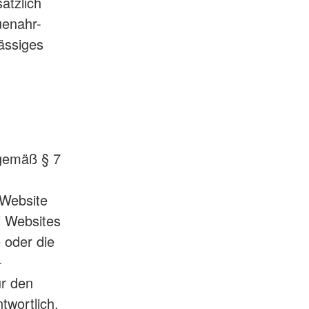
ätzlich
uenahr-
lässiges
 gemäß § 7
 Website
f Websites
e oder die
-
ür den
ntwortlich,