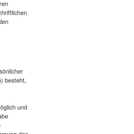
ren
hriftlichen
den
sönlicher
) besteht,
f
möglich und
abe
e
timmung des