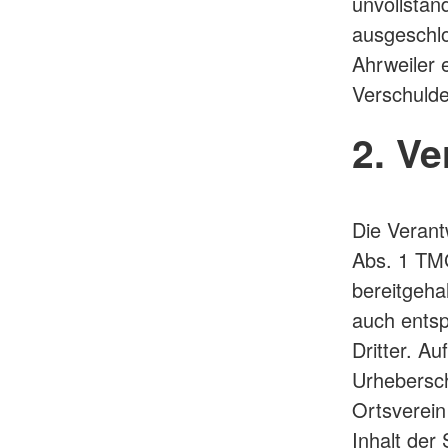
unvollstän
ausgeschlo
Ahrweiler 
Verschulde
2. V
Die Verant
Abs. 1 TMG
bereitgeha
auch entsp
Dritter. Au
Urhebersch
Ortsverein
Inhalt der 