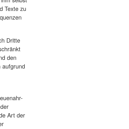
d Texte zu
equenzen
h Dritte
schränkt
nd den
n aufgrund
Neuenahr-
 der
de Art der
er