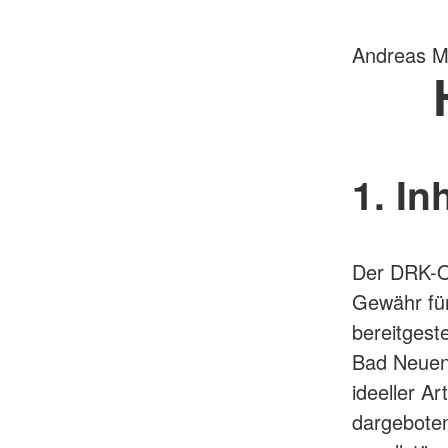
Andreas Mü
1. In
Der DRK-Or
Gewähr für 
bereitgest
Bad Neuena
ideeller A
dargeboten