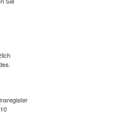
en Sie
lich
des.
nsregister
510