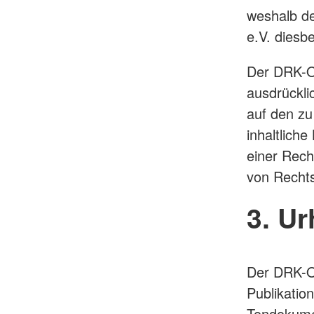
weshalb d
e.V. diesb
Der DRK-Or
ausdrückli
auf den zu
inhaltlich
einer Rech
von Rechts
3. U
Der DRK-Or
Publikatio
Tondokume