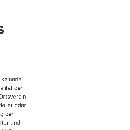
s
keinerlei
alität der
Ortsverein
eller oder
ng der
fter und