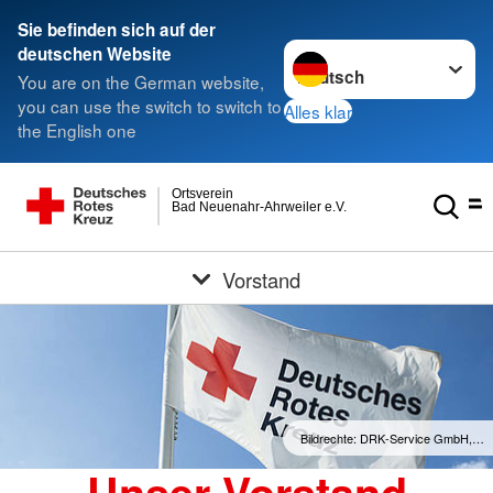
Sie befinden sich auf der
Sprache wechseln zu
deutschen Website
You are on the German website,
you can use the switch to switch to
Alles klar
the English one
Ortsverein
Bad Neuenahr-Ahrweiler e.V.
Vorstand
Bildrechte: DRK-Service GmbH,…
Unser Vorstand